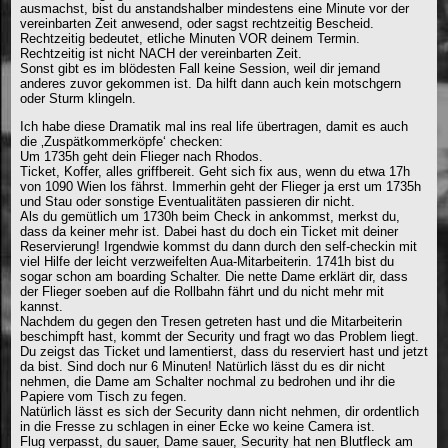
ausmachst, bist du anstandshalber mindestens eine Minute vor der
vereinbarten Zeit anwesend, oder sagst rechtzeitig Bescheid.
Rechtzeitig bedeutet, etliche Minuten VOR deinem Termin.
Rechtzeitig ist nicht NACH der vereinbarten Zeit.
Sonst gibt es im blödesten Fall keine Session, weil dir jemand
anderes zuvor gekommen ist. Da hilft dann auch kein motschgern
oder Sturm klingeln.
Ich habe diese Dramatik mal ins real life übertragen, damit es auch
die ‚Zuspätkommerköpfe‘ checken:
Um 1735h geht dein Flieger nach Rhodos.
Ticket, Koffer, alles griffbereit. Geht sich fix aus, wenn du etwa 17h
von 1090 Wien los fährst. Immerhin geht der Flieger ja erst um 1735h
und Stau oder sonstige Eventualitäten passieren dir nicht.
Als du gemütlich um 1730h beim Check in ankommst, merkst du,
dass da keiner mehr ist. Dabei hast du doch ein Ticket mit deiner
Reservierung! Irgendwie kommst du dann durch den self-checkin mit
viel Hilfe der leicht verzweifelten Aua-Mitarbeiterin. 1741h bist du
sogar schon am boarding Schalter. Die nette Dame erklärt dir, dass
der Flieger soeben auf die Rollbahn fährt und du nicht mehr mit
kannst.
Nachdem du gegen den Tresen getreten hast und die Mitarbeiterin
beschimpft hast, kommt der Security und fragt wo das Problem liegt.
Du zeigst das Ticket und lamentierst, dass du reserviert hast und jetzt
da bist. Sind doch nur 6 Minuten! Natürlich lässt du es dir nicht
nehmen, die Dame am Schalter nochmal zu bedrohen und ihr die
Papiere vom Tisch zu fegen.
Natürlich lässt es sich der Security dann nicht nehmen, dir ordentlich
in die Fresse zu schlagen in einer Ecke wo keine Camera ist.
Flug verpasst, du sauer, Dame sauer, Security hat nen Blutfleck am