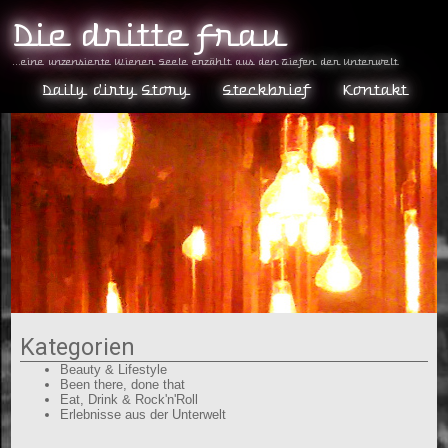
Die dritte Frau
...eine unzensierte Wiener Seele erzählt aus den Tiefen der Unterwelt
Daily dirty Story
Steckbrief
Kontakt
Kategorien
Beauty & Lifestyle
Been there, done that
Eat, Drink & Rock'n'Roll
Erlebnisse aus der Unterwelt