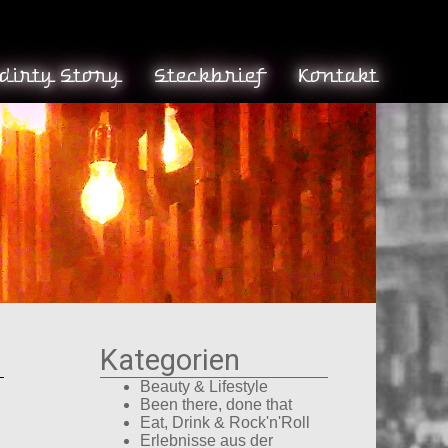
 dirty Story
Steckbrief
Kontakt
Kategorien
Beauty & Lifestyle
Been there, done that
Eat, Drink & Rock'n'Roll
Erlebnisse aus der