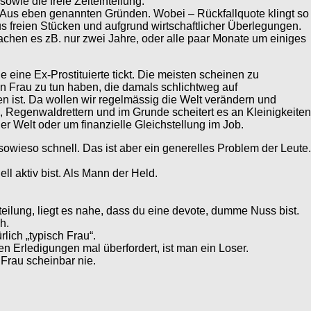
sowie die freie Zeiteinteilung.
h. Aus eben genannten Gründen. Wobei – Rückfallquote klingt so
s freien Stücken und aufgrund wirtschaftlicher Überlegungen.
achen es zB. nur zwei Jahre, oder alle paar Monate um einiges
 eine Ex-Prostituierte tickt. Die meisten scheinen zu
n Frau zu tun haben, die damals schlichtweg auf
 ist. Da wollen wir regelmässig die Welt verändern und
 Regenwaldrettern und im Grunde scheitert es an Kleinigkeiten
r Welt oder um finanzielle Gleichstellung im Job.
owieso schnell. Das ist aber ein generelles Problem der Leute.
l aktiv bist. Als Mann der Held.
teilung, liegt es nahe, dass du eine devote, dumme Nuss bist.
h.
rlich „typisch Frau“.
en Erledigungen mal überfordert, ist man ein Loser.
Frau scheinbar nie.