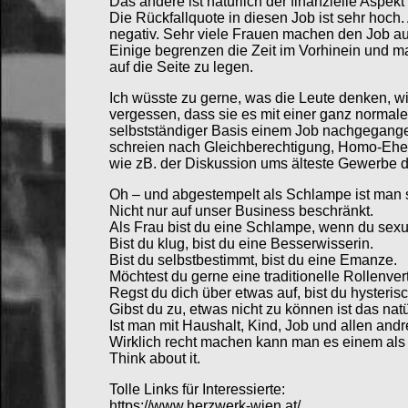
Das andere ist natürlich der finanzielle Aspekt 
Die Rückfallquote in diesen Job ist sehr hoc
negativ. Sehr viele Frauen machen den Job au
Einige begrenzen die Zeit im Vorhinein und m
auf die Seite zu legen.
Ich wüsste zu gerne, was die Leute denken, wie
vergessen, dass sie es mit einer ganz normale
selbstständiger Basis einem Job nachgegangen
schreien nach Gleichberechtigung, Homo-Ehe,
wie zB. der Diskussion ums älteste Gewerbe de
Oh – und abgestempelt als Schlampe ist man s
Nicht nur auf unser Business beschränkt.
Als Frau bist du eine Schlampe, wenn du sexuel
Bist du klug, bist du eine Besserwisserin.
Bist du selbstbestimmt, bist du eine Emanze.
Möchtest du gerne eine traditionelle Rollenver
Regst du dich über etwas auf, bist du hysterisc
Gibst du zu, etwas nicht zu können ist das natü
Ist man mit Haushalt, Kind, Job und allen andr
Wirklich recht machen kann man es einem als 
Think about it.
Tolle Links für Interessierte:
https://www.herzwerk-wien.at/