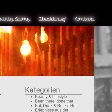
 dirty Story
Steckbrief
Kontakt
Kategorien
Beauty & Lifestyle
Been there, done that
Eat, Drink & Rock'n'Roll
Erlebnisse aus der