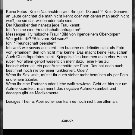
Keine Fotos. Keine Nachrichten wie ‚Bin geil. Du auch?‘ Kein Generve
an Leute gerichtet die man nicht kennt oder von denen man auch nicht
weiß, ob sie das wollen oder solo sind.
Der Klassiker den nahezu jede Frau kennt:
Ich *nehme eine Freundschaftsanfrage an*
Messenger: Hy hübsche Frau! *Bild von irgendeinem Oberkörper*
Wie gehts dir? *Bild vom Schwanz*
Ich: *Freundschaft beenden*
Ich weiß wie sowas aussieht. Ich brauche es definitiv nicht als Foto
von jemandem den ich nicht mal kenne. Das macht keine Frau scharf.
Auch Oberkörperfotos nicht. Spiegelselfies kommen auch eher Homo
rüber. Vor allem gehört wesentlich mehr dazu, eine Frau zu
beeindrucken als ein paar Ausschnitte per Foto. Das hat doch auch
bestimmt noch nie bei einer funktioniert. Oder?
Wenn ihr Sex wollt, müsst ihr euch sicher mehr bemühen als per Foto
und einem 2Zeiler.
Wenn ihr eine Partnerin oder Liebe wollt sowieso. Geht es hier nur um
Aufmerksamkeit: man nennt das negative Aufmerksamkeit und
dagegen gibt es Medikamente.
Leidiges Thema. Aber scheinbar kam es noch nicht bei allen an.
Zurück