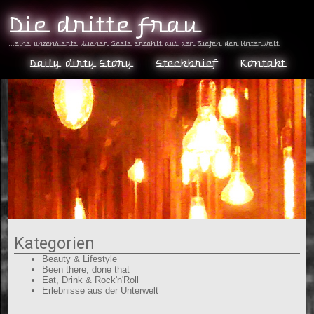
Die dritte Frau
...eine unzensierte Wiener Seele erzählt aus den Tiefen der Unterwelt
Daily dirty Story
Steckbrief
Kontakt
Kategorien
Beauty & Lifestyle
Been there, done that
Eat, Drink & Rock'n'Roll
Erlebnisse aus der Unterwelt