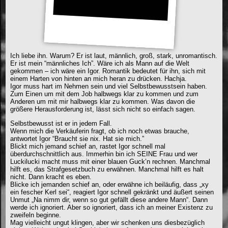
Ich liebe ihn. Warum? Er ist laut, männlich, groß, stark, unromantisch.
Er ist mein “männliches Ich”. Wäre ich als Mann auf die Welt
gekommen – ich wäre ein Igor. Romantik bedeutet für ihn, sich mit
einem Harten von hinten an mich heran zu drücken. Hachja.
Igor muss hart im Nehmen sein und viel Selbstbewusstsein haben.
Zum Einen um mit dem Job halbwegs klar zu kommen und zum
Anderen um mit mir halbwegs klar zu kommen. Was davon die
größere Herausforderung ist, lässt sich nicht so einfach sagen.
Selbstbewusst ist er in jedem Fall.
Wenn mich die Verkäuferin fragt, ob ich noch etwas brauche,
antwortet Igor “Braucht sie nix. Hat sie mich.”
Blickt mich jemand schief an, rastet Igor schnell mal
überdurchschnittlich aus. Immerhin bin ich SEINE Frau und wer
Luckilucki macht muss mit einer blauen Guck’n rechnen. Manchmal
hilft es, das Strafgesetzbuch zu erwähnen. Manchmal hilft es halt
nicht. Dann kracht es eben.
Blicke ich jemanden schief an, oder erwähne ich beiläufig, dass „xy
ein fescher Kerl sei“, reagiert Igor schnell gekränkt und äußert seinen
Unmut „Na nimm dir, wenn so gut gefällt diese andere Mann“. Dann
werde ich ignoriert. Aber so ignoriert, dass ich an meiner Existenz zu
zweifeln beginne.
Mag vielleicht ungut klingen, aber wir schenken uns diesbezüglich