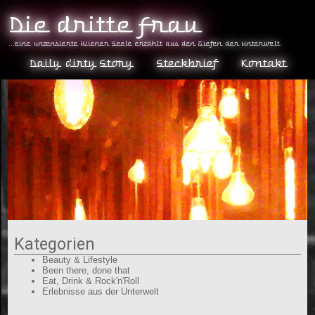
Die dritte Frau
...eine unzensierte Wiener Seele erzählt aus den Tiefen der Unterwelt
Daily dirty Story
Steckbrief
Kontakt
Kategorien
Beauty & Lifestyle
Been there, done that
Eat, Drink & Rock'n'Roll
Erlebnisse aus der Unterwelt