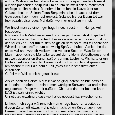
nichts. Während er bei Streitigkeiten sofort reagiert, warte ich meist
auf den passenden Zeitpunkt um es ihm heimzuzahlen. Manchmal
ohrfeige ich ihn nachts. Manchmal lasse ich die Katze über sein
Gulasch lecken. Seinen Ficus Benjamin habe ich auch auf dem
Gewissen. Hab in den Topf gepisst. Solange bis der Baum tot war.
Igor bezahlt also jedes Mal dafür, wenn er ungut zu mir ist.
Wo findet man so einen Igor fragt ihr euch bestimmt. Nun ja. Auf
Facebook.
Ich blieb durch Zufall an einem Foto hängen, habe natürlich geliked
und ein bisschen kommentiert. Unsexy – aber so ist das nun mal in
der neuen Zeit. Igor fühlte sich so gleich bemüssigt, mir zu schreiben.
Wir wollten uns treffen, um ein wenig Spaß zu haben. Als ich ihn das
erste Mal sah, war ich vollkommen von den Socken. Was für ein
Mann. Live noch zig Mal toller als auf den Bildern. Selbstbewusst und
mit weit gespreizten Beinen saß er vor mir. Lächelnd. Als hätte er ein
Eichkatzerl zwischen den Beinen und mich schon längst gewonnen.
Ich dachte mir nur die ganze Zeit „Was für ein selbstverliebtes
Arschloch.“
Gefiel mir. Weil es nicht gespielt war.
Als es dann das erste Mal zur Sache ging, betete ich nur, dass er
nicht stinkt, rasiert ist, keinen merkwürdigen Schwanz hat und keine
abgedrehten Dinge mit mir aufführt. Oh – und dass er küssen kann.
DAS ist wahnsinnig wichtig!
Unnötig zu erwähnen, dass wohl alles gepasst hat zwischen uns.
Er liebt mich sogar während ich meine Tage habe. Er arbeitet zu
diesen Zeiten oft etwas mehr, oder macht einen Kurzurlaub in der
Heimat… aber hey – wer mich schon mal erlebt hat, wenn ich